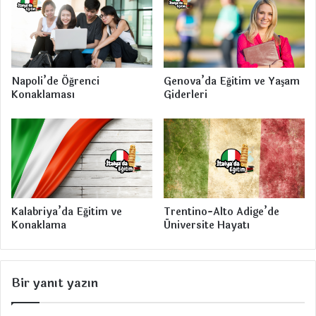
n
l
Y
m
a
a
ş
k
S
Napoli’de Öğrenci
Genova’da Eğitim ve Yaşam
ı
Konaklaması
Giderleri
n
ı
r
ı
V
a
r
m
Kalabriya’da Eğitim ve
Trentino-Alto Adige’de
ı
Konaklama
Üniversite Hayatı
?
Bir yanıt yazın