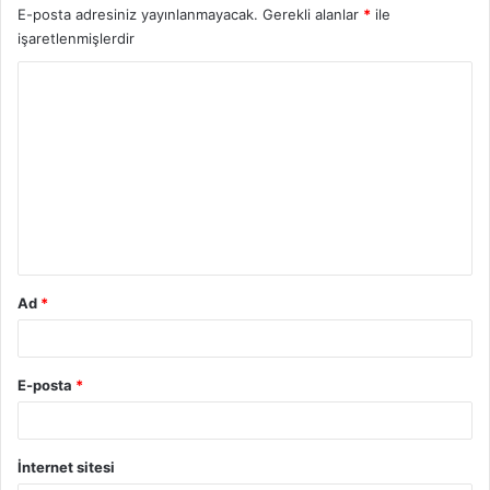
E-posta adresiniz yayınlanmayacak.
Gerekli alanlar
*
ile
işaretlenmişlerdir
Y
o
r
u
m
*
Ad
*
E-posta
*
İnternet sitesi