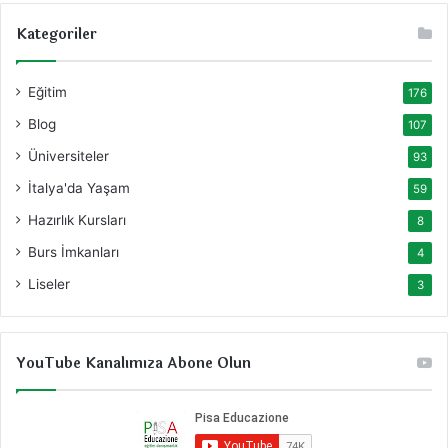
Kategoriler
Eğitim
176
Blog
107
Üniversiteler
93
İtalya'da Yaşam
59
Hazırlık Kursları
8
Burs İmkanları
4
Liseler
3
YouTube Kanalımıza Abone Olun