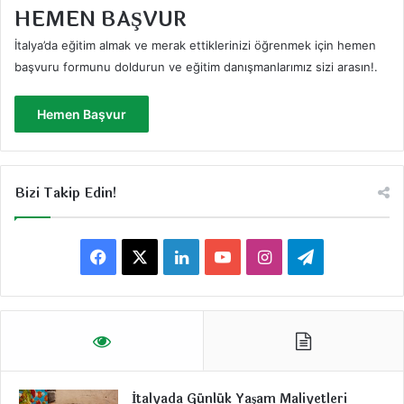
HEMEN BAŞVUR
İtalya’da eğitim almak ve merak ettiklerinizi öğrenmek için hemen
başvuru formunu doldurun ve eğitim danışmanlarımız sizi arasın!
.
Hemen Başvur
Bizi Takip Edin!
F
X
L
Y
I
T
a
i
o
n
e
c
n
u
s
l
e
k
T
t
e
İtalyada Günlük Yaşam Maliyetleri
b
e
u
a
g