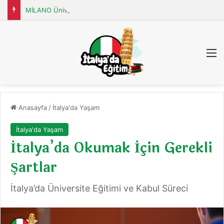
MİLANO Üniversitesi (Università degli Studi di MILANO)
M
Anasayfa
/
İtalya'da Yaşam
İtalya'da Yaşam
İtalya’da Okumak İçin Gerekli
Şartlar
İtalya’da Üniversite Eğitimi ve Kabul Süreci