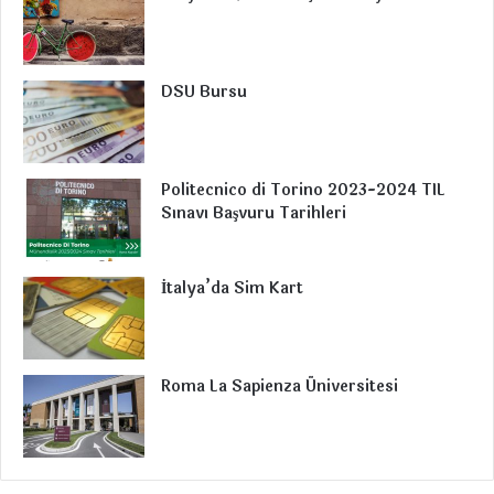
o
d
b
g
r
o
I
e
r
a
DSU Bursu
k
n
a
m
m
Politecnico di Torino 2023-2024 TIL
Sınavı Başvuru Tarihleri
İtalya’da Sim Kart
Roma La Sapienza Üniversitesi