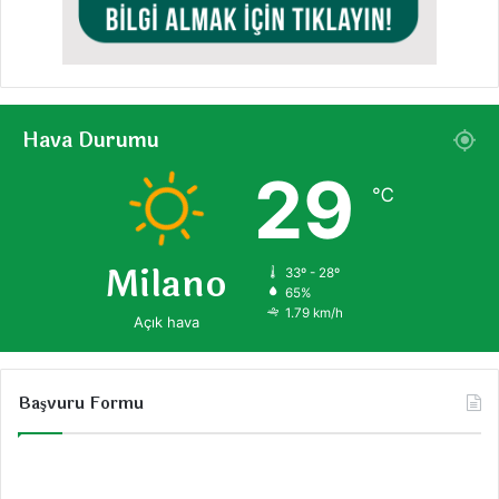
Hava Durumu
29
℃
Milano
33º - 28º
65%
1.79 km/h
Açık hava
Başvuru Formu