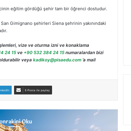
inin eğitim gördüğü şehir tam bir öğrenci dostudur.
, San Gimignano şehirleri Siena şehrinin yakınındaki
dır.
işlemleri, vize ve oturma izni ve konaklama
14 24 15
ve
+90 532 384 24 15
numaralardan bizi
oldurabilir veya
kadikoy@pisaedu.com
’a mail
inkedIn
E-Posta ile paylaş
onrakini Oku