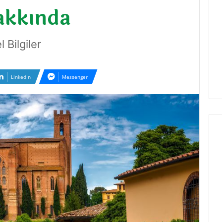
akkında
 Bilgiler
LinkedIn
Messenger