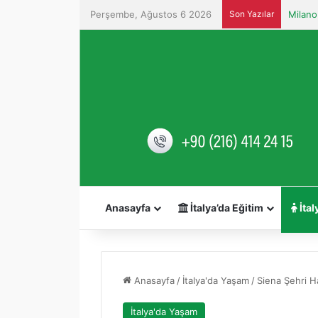
Perşembe, Ağustos 6 2026
Son Yazılar
Anasayfa
İtalya’da Eğitim
İtal
Anasayfa
/
İtalya'da Yaşam
/
Siena Şehri H
İtalya'da Yaşam