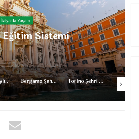
İtalya'da Yaşam
k Konaklama Giderleri
Bergamo Şehri Hakkında
Torino Şehri Hakkında
Padova Şehri Hakkında