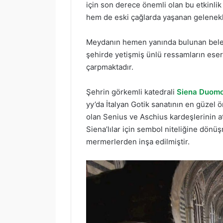
için son derece önemli olan bu etkinli
hem de eski çağlarda yaşanan gelenekl
Meydanın hemen yanında bulunan bele
şehirde yetişmiş ünlü ressamların ese
çarpmaktadır.
Şehrin görkemli katedrali
Siena Duom
yy’da İtalyan Gotik sanatının en güzel
olan Senius ve Aschius kardeşlerinin at
Siena’lılar için sembol niteliğine dön
mermerlerden inşa edilmiştir.