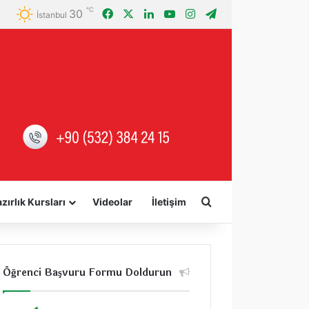
℃
30
Facebook
X
LinkedIn
YouTube
Instagram
Telegram
İstanbul
Arama yap ...
zırlık Kursları
Videolar
İletişim
Öğrenci Başvuru Formu Doldurun