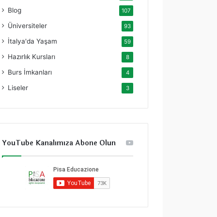
Blog
107
Üniversiteler
93
İtalya'da Yaşam
59
Hazırlık Kursları
8
Burs İmkanları
4
Liseler
3
YouTube Kanalımıza Abone Olun