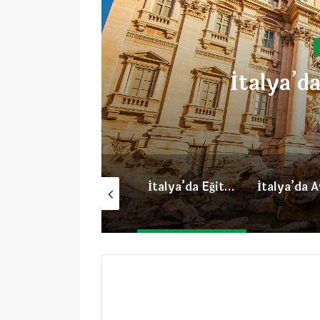
İtalya’da Aylı
Pisa Şehri Hakkında
İtalya’da Eğitim Sistemi
İtalya’da Aylık Konaklama Giderleri