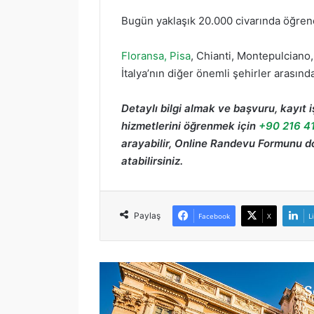
Bugün yaklaşık 20.000 civarında öğrenc
Floransa, Pisa
, Chianti, Montepulciano
İtalya’nın diğer önemli şehirler arasında
Detaylı bilgi almak ve başvuru, kayıt 
hizmetlerini öğrenmek için
+90 216 4
arayabilir, Online Randevu Formunu d
atabilirsiniz.
Paylaş
Facebook
X
L
S