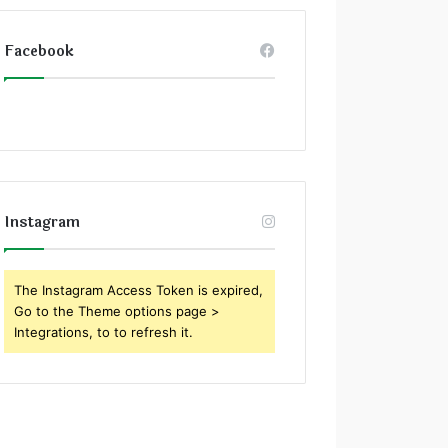
Facebook
İtalya'da Yaşam
Bergamo Şehri Hakkı
Instagram
İtalya’da Öğrenciler İçin Part-time İş İmkanları
Ferrara Şehri Hakkında
İtalya’da Öğrenciler İçin Staj ve Kariyer Fırsatları
The Instagram Access Token is expired,
Go to the Theme options page >
Integrations, to to refresh it.