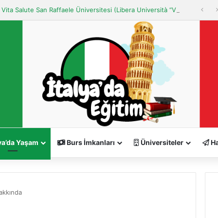
Milano Vita Salute San Raffaele Üniversitesi (Libera Università “Vita Salute S. Raffaele” MILANO)
ya’da Yaşam
Burs İmkanları
Üniversiteler
Ha
akkında