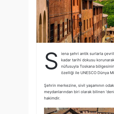
S
iena şehri antik surlarla çev
kadar tarihi dokusu korunarak 
nüfusuyla Toskana bölgesinin
özelliği ile UNESCO Dünya Mira
Şehrin merkezine, sivil yaşamının odak
meydanlarından biri olarak bilinen ‘de
hakimdir.