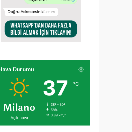
Hava Durumu
37
℃
Milano
38º - 30º
58%
0.89 km/h
Açık hava