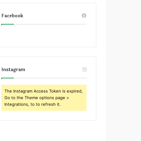
Facebook
Instagram
The Instagram Access Token is expired,
Go to the Theme options page >
Integrations, to to refresh it.