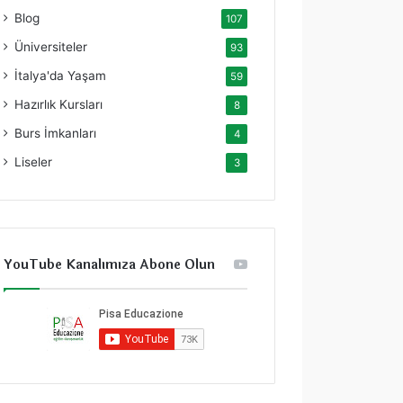
Blog
107
Üniversiteler
93
İtalya'da Yaşam
59
Hazırlık Kursları
8
Burs İmkanları
4
Liseler
3
YouTube Kanalımıza Abone Olun