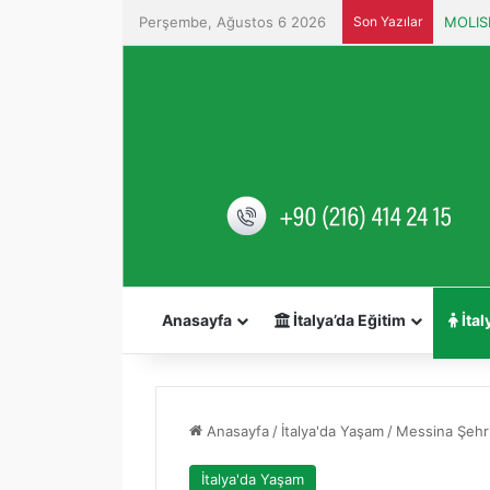
Perşembe, Ağustos 6 2026
Son Yazılar
MOLISE
Anasayfa
İtalya’da Eğitim
İtal
Anasayfa
/
İtalya'da Yaşam
/
Messina Şehr
İtalya'da Yaşam