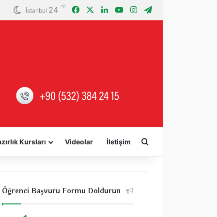
℃
24
Facebook
X
LinkedIn
YouTube
Instagram
Telegram
İstanbul
Arama yap ...
zırlık Kursları
Videolar
İletişim
Öğrenci Başvuru Formu Doldurun