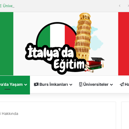
 Üniversitesi (Università degli Studi del MOLISE)
ya’da Yaşam
Burs İmkanları
Üniversiteler
Ha
i Hakkında