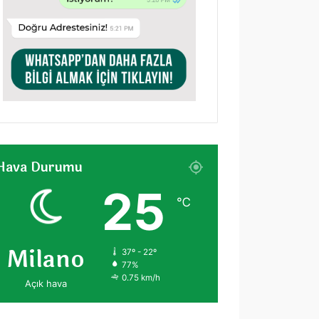
Hava Durumu
25
℃
Milano
37º - 22º
77%
0.75 km/h
Açık hava