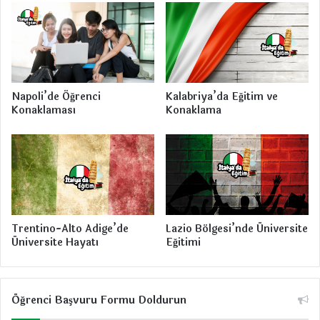
e
s
i
Napoli’de Öğrenci
Kalabriya’da Eğitim ve
Konaklaması
Konaklama
Trentino-Alto Adige’de
Lazio Bölgesi’nde Üniversite
Üniversite Hayatı
Eğitimi
Öğrenci Başvuru Formu Doldurun