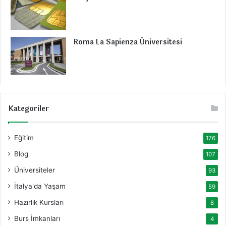
Roma La Sapienza Üniversitesi
Kategoriler
Eğitim
176
Blog
107
Üniversiteler
93
İtalya'da Yaşam
59
Hazırlık Kursları
8
Burs İmkanları
4