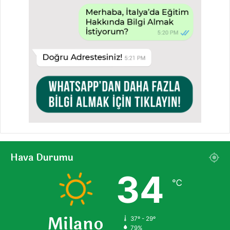
Hava Durumu
34
℃
Milano
37º - 29º
79%