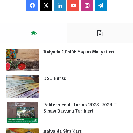
F
X
L
Y
I
T
a
i
o
n
e
c
n
u
s
l
e
k
T
t
e
İtalyada Günlük Yaşam Maliyetleri
b
e
u
a
g
o
d
b
g
r
o
I
e
r
a
DSU Bursu
k
n
a
m
m
Politecnico di Torino 2023-2024 TIL
Sınavı Başvuru Tarihleri
İtalya’da Sim Kart