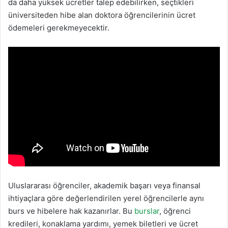
da daha yüksek ücretler talep edebilirken, seçtikleri
üniversiteden hibe alan doktora öğrencilerinin ücret
ödemeleri gerekmeyecektir.
Uluslararası öğrenciler, akademik başarı veya finansal
ihtiyaçlara göre değerlendirilen yerel öğrencilerle aynı
burs ve hibelere hak kazanırlar. Bu
burslar
, öğrenci
kredileri, konaklama yardımı, yemek biletleri ve ücret