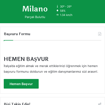
Milano
30º - 26º
58%
1.34 km/h
Parçalı Bulutlu
Başvuru Formu
HEMEN BAŞVUR
İtalya’da eğitim almak ve merak ettiklerinizi öğrenmek için hemen
başvuru formunu doldurun ve eğitim danışmanlarımız sizi arasın!
.
Hemen Başvur
Bizi Takip Edin!