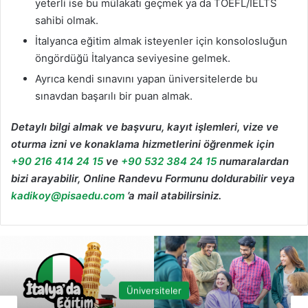
yeterli ise bu mülakatı geçmek ya da TOEFL/IELTS
sahibi olmak.
İtalyanca eğitim almak isteyenler için konsolosluğun
öngördüğü İtalyanca seviyesine gelmek.
Ayrıca kendi sınavını yapan üniversitelerde bu
sınavdan başarılı bir puan almak.
Detaylı bilgi almak ve başvuru, kayıt işlemleri, vize ve
oturma izni ve konaklama hizmetlerini öğrenmek için
+90 216 414 24 15
ve
+90 532 384 24 15
numaralardan
bizi arayabilir, Online Randevu Formunu doldurabilir veya
kadikoy@pisaedu.com
’a mail atabilirsiniz.
Üniversiteler