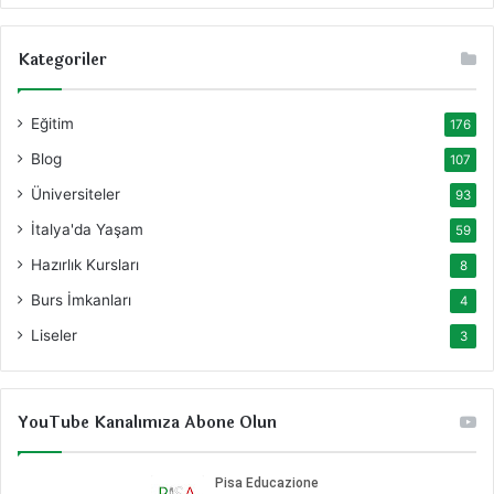
Kategoriler
Eğitim
176
Blog
107
Üniversiteler
93
İtalya'da Yaşam
59
Hazırlık Kursları
8
Burs İmkanları
4
Liseler
3
YouTube Kanalımıza Abone Olun