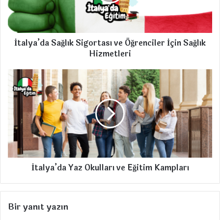
a
’
d
a
İtalya’da Sağlık Sigortası ve Öğrenciler İçin Sağlık
S
Hizmetleri
a
ğ
l
İ
ı
t
k
a
S
l
i
y
g
a
o
’
r
d
t
a
İtalya’da Yaz Okulları ve Eğitim Kampları
a
Y
s
a
ı
z
v
O
Bir yanıt yazın
e
k
Ö
u