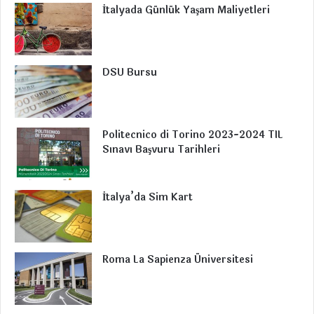
İtalyada Günlük Yaşam Maliyetleri
b
e
u
a
g
o
d
b
g
r
o
I
e
r
a
DSU Bursu
k
n
a
m
m
Politecnico di Torino 2023-2024 TIL
Sınavı Başvuru Tarihleri
İtalya’da Sim Kart
Roma La Sapienza Üniversitesi