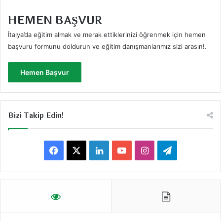
HEMEN BAŞVUR
İtalya’da eğitim almak ve merak ettiklerinizi öğrenmek için hemen
başvuru formunu doldurun ve eğitim danışmanlarımız sizi arasın!
.
Hemen Başvur
Bizi Takip Edin!
F
X
L
Y
I
T
a
i
o
n
e
c
n
u
s
l
e
k
T
t
e