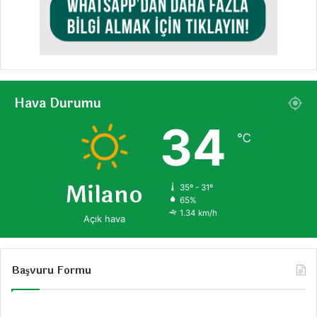
Hava Durumu
34
℃
Milano
35º - 31º
65%
1.34 km/h
Açık hava
Başvuru Formu