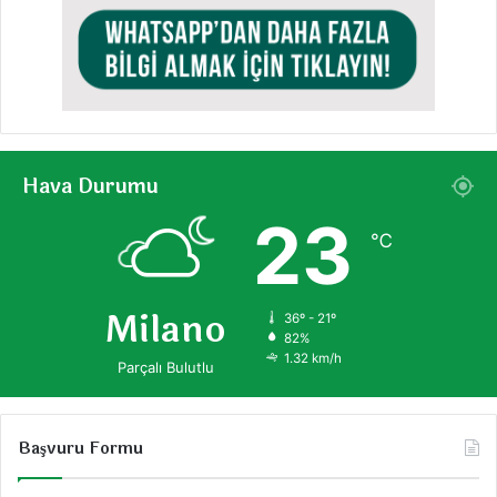
Hava Durumu
23
℃
Milano
36º - 21º
82%
1.32 km/h
Parçalı Bulutlu
Başvuru Formu