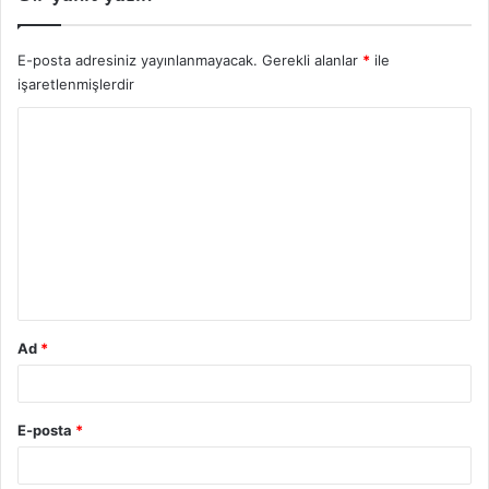
E-posta adresiniz yayınlanmayacak.
Gerekli alanlar
*
ile
işaretlenmişlerdir
Y
o
r
u
m
*
Ad
*
E-posta
*