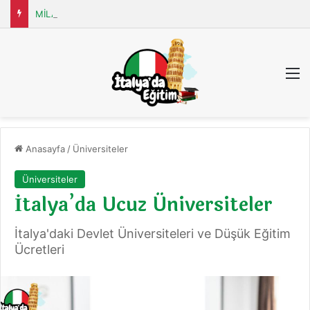
MİLANO Üniversitesi (Università degli Studi di MILANO)
M
Anasayfa
/
Üniversiteler
Üniversiteler
İtalya’da Ucuz Üniversiteler
İtalya'daki Devlet Üniversiteleri ve Düşük Eğitim
Ücretleri