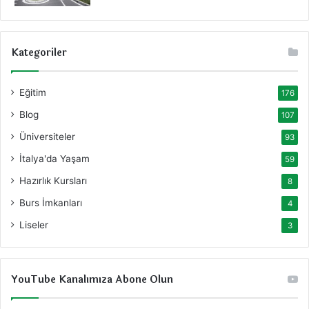
Kategoriler
Eğitim
176
Blog
107
Üniversiteler
93
İtalya'da Yaşam
59
Hazırlık Kursları
8
Burs İmkanları
4
Liseler
3
YouTube Kanalımıza Abone Olun