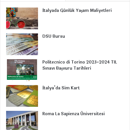
İtalyada Günlük Yaşam Maliyetleri
b
e
u
a
g
o
d
b
g
r
o
I
e
r
a
DSU Bursu
k
n
a
m
m
Politecnico di Torino 2023-2024 TIL
Sınavı Başvuru Tarihleri
İtalya’da Sim Kart
Roma La Sapienza Üniversitesi