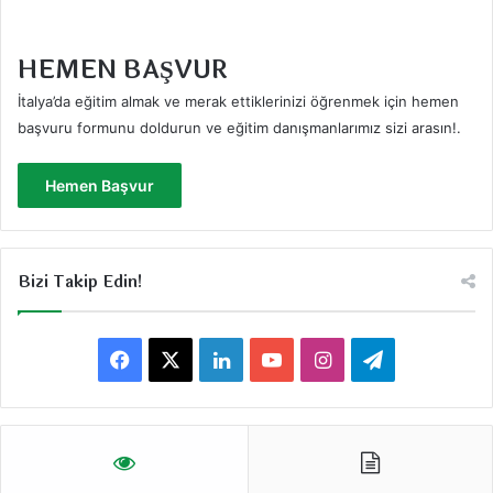
HEMEN BAŞVUR
İtalya’da eğitim almak ve merak ettiklerinizi öğrenmek için hemen
başvuru formunu doldurun ve eğitim danışmanlarımız sizi arasın!
.
Hemen Başvur
Bizi Takip Edin!
F
X
L
Y
I
T
a
i
o
n
e
c
n
u
s
l
e
k
T
t
e