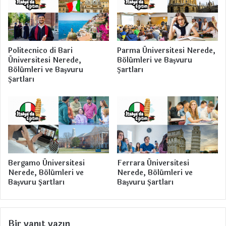
u
l
r
m
u
a
Ş
n
a
ı
Politecnico di Bari
Parma Üniversitesi Nerede,
r
n
Üniversitesi Nerede,
Bölümleri ve Başvuru
t
A
Bölümleri ve Başvuru
Şartları
l
v
Şartları
a
a
r
n
ı
t
a
j
l
a
r
Bergamo Üniversitesi
Ferrara Üniversitesi
Nerede, Bölümleri ve
Nerede, Bölümleri ve
ı
Başvuru Şartları
Başvuru Şartları
Bir yanıt yazın