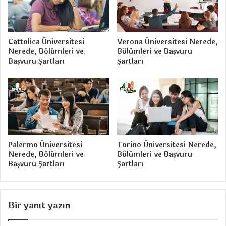
u
l
l
e
l
k
a
t
Cattolica Üniversitesi
Verona Üniversitesi Nerede,
r
r
Nerede, Bölümleri ve
Bölümleri ve Başvuru
ı
o
Başvuru Şartları
Şartları
n
i
k
M
ü
h
e
n
Palermo Üniversitesi
Torino Üniversitesi Nerede,
d
Nerede, Bölümleri ve
Bölümleri ve Başvuru
i
Başvuru Şartları
Şartları
s
l
i
Bir yanıt yazın
ğ
i