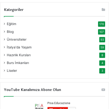
Kategoriler
Eğitim
176
Blog
107
Üniversiteler
93
İtalya'da Yaşam
59
Hazırlık Kursları
8
Burs İmkanları
4
Liseler
3
YouTube Kanalımıza Abone Olun