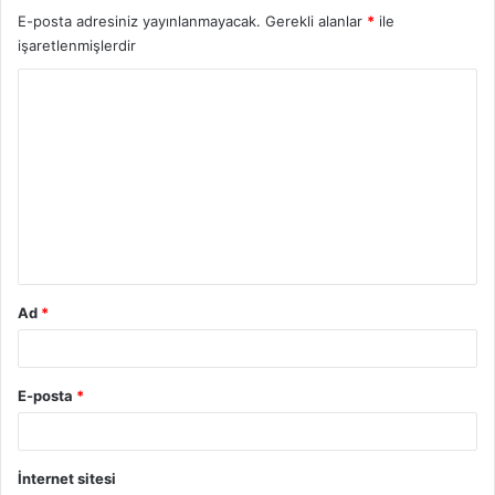
O
E-posta adresiniz yayınlanmayacak.
Gerekli alanlar
*
ile
k
işaretlenmişlerdir
u
l
Y
l
a
o
r
r
ı
u
m
*
Ad
*
E-posta
*
İnternet sitesi