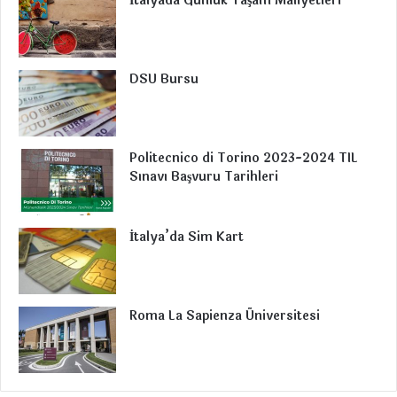
İtalyada Günlük Yaşam Maliyetleri
b
e
u
a
g
o
d
b
g
r
o
I
e
r
a
DSU Bursu
k
n
a
m
m
Politecnico di Torino 2023-2024 TIL
Sınavı Başvuru Tarihleri
İtalya’da Sim Kart
Roma La Sapienza Üniversitesi