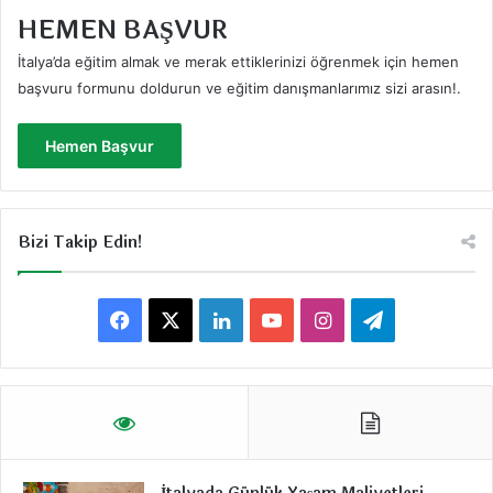
HEMEN BAŞVUR
İtalya’da eğitim almak ve merak ettiklerinizi öğrenmek için hemen
başvuru formunu doldurun ve eğitim danışmanlarımız sizi arasın!
.
Hemen Başvur
Bizi Takip Edin!
F
X
L
Y
I
T
a
i
o
n
e
c
n
u
s
l
e
k
T
t
e