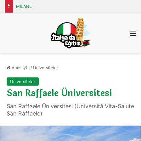
MİLANO Üniversitesi (Università degli Studi di MILANO)
M
Anasayfa
/
Üniversiteler
Üniversiteler
San Raffaele Üniversitesi
San Raffaele Üniversitesi (Università Vita-Salute
San Raffaele)