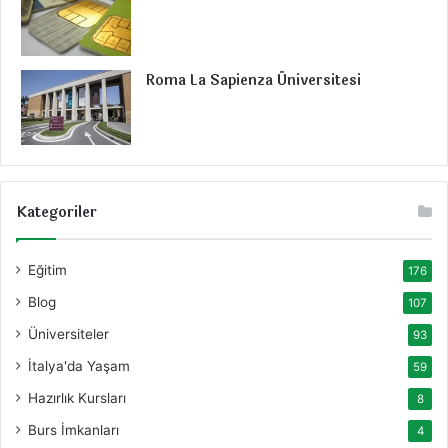
Roma La Sapienza Üniversitesi
Kategoriler
Eğitim
176
Blog
107
Üniversiteler
93
İtalya'da Yaşam
59
Hazırlık Kursları
8
Burs İmkanları
4