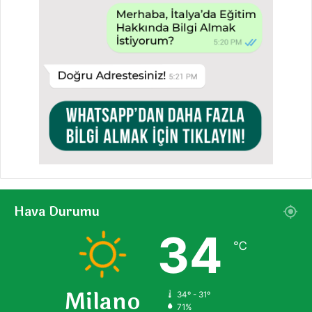
Hava Durumu
34
℃
Milano
34º - 31º
71%