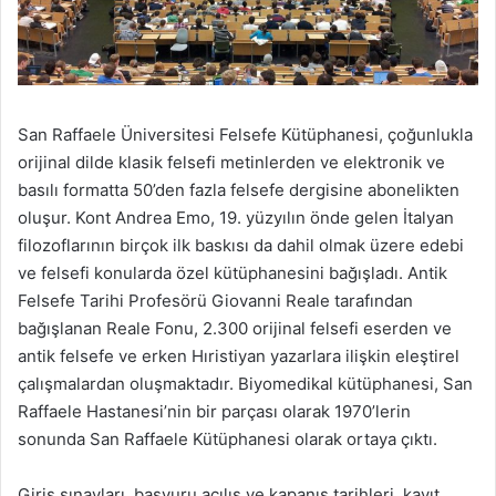
San Raffaele Üniversitesi Felsefe Kütüphanesi, çoğunlukla
orijinal dilde klasik felsefi metinlerden ve elektronik ve
basılı formatta 50’den fazla felsefe dergisine abonelikten
oluşur. Kont Andrea Emo, 19. yüzyılın önde gelen İtalyan
filozoflarının birçok ilk baskısı da dahil olmak üzere edebi
ve felsefi konularda özel kütüphanesini bağışladı. Antik
Felsefe Tarihi Profesörü Giovanni Reale tarafından
bağışlanan Reale Fonu, 2.300 orijinal felsefi eserden ve
antik felsefe ve erken Hıristiyan yazarlara ilişkin eleştirel
çalışmalardan oluşmaktadır. Biyomedikal kütüphanesi, San
Raffaele Hastanesi’nin bir parçası olarak 1970’lerin
sonunda San Raffaele Kütüphanesi olarak ortaya çıktı.
Giriş sınavları, başvuru açılış ve kapanış tarihleri, kayıt