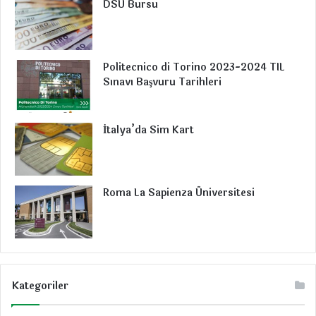
DSU Bursu
k
n
a
m
m
Politecnico di Torino 2023-2024 TIL
Sınavı Başvuru Tarihleri
İtalya’da Sim Kart
Roma La Sapienza Üniversitesi
Kategoriler