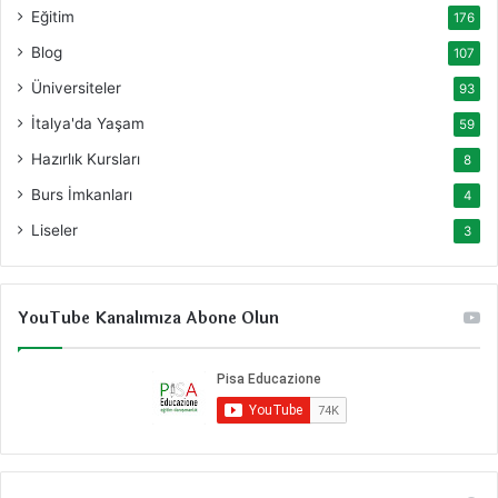
Eğitim
176
Blog
107
Üniversiteler
93
İtalya'da Yaşam
59
Hazırlık Kursları
8
Burs İmkanları
4
Liseler
3
YouTube Kanalımıza Abone Olun