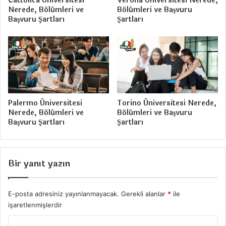
Cattolica Üniversitesi
Verona Üniversitesi Nerede,
i
Nerede, Bölümleri ve
Bölümleri ve Başvuru
O
Başvuru Şartları
Şartları
k
u
l
l
a
r
ı
Palermo Üniversitesi
Torino Üniversitesi Nerede,
Nerede, Bölümleri ve
Bölümleri ve Başvuru
Başvuru Şartları
Şartları
Bir yanıt yazın
E-posta adresiniz yayınlanmayacak.
Gerekli alanlar
*
ile
işaretlenmişlerdir
Y