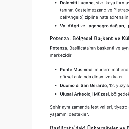
Dolomiti Lucane
, sivri kaya forma
tanınır. Castelmezzano ve Pietrap
dell’Angelo) zipline hattı adrenali
Val d’Agri
ve
Lagonegro dağları
, 
Potenza: Bölgesel Başkent ve Kü
Potenza
, Basilicata’nın başkenti ve ay
merkezidir.
Ponte Musmeci
, modern mühendis
görsel anlamda dinamizm katar.
Duomo di San Gerardo
, 12. yüzyı
Ulusal Arkeoloji Müzesi
, bölgedek
Şehir aynı zamanda festivalleri, tiyatro
yaşamını destekler.
Basilicata’daki Üniversiteler ve 