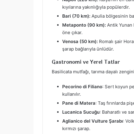
kıyılarına yakınlığıyla popülerdir.
Bari (70 km):
Apulia bölgesinin baş
Metaponto (90 km):
Antik Yunan ko
öne çıkar.
Venosa (50 km):
Romalı şair Horat
şarap bağlarıyla ünlüdür.
Gastronomi ve Yerel Tatlar
Basilicata mutfağı, tarıma dayalı zengin
Pecorino di Filiano
: Sert koyun pe
kullanılır.
Pane di Matera
: Taş fırınlarda p
Lucanica Sucuğu
: Baharatlı ve s
Aglianico del Vulture Şarabı
: Vol
kırmızı şarap.