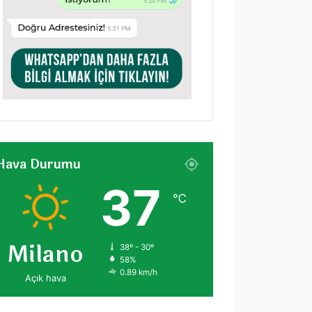
Hava Durumu
37
℃
Milano
38º - 30º
58%
0.89 km/h
Açık hava