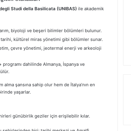
degli Studi della Basilicata (UNIBAS)
ile akademik
arım, biyoloji ve beşeri bilimler bölümleri bulunur.
 tarihi, kültürel miras yönetimi gibi bölümler sunar.
retim, çevre yönetimi, jeotermal enerji ve arkeoloji
+ programı dahilinde Almanya, İspanya ve
ülür.
m alma şansına sahip olur hem de İtalya’nın en
irinde yaşarlar.
rleri günübirlik geziler için erişilebilir kılar.
ı şehirlerinden biri; tarihi merkezi ve Amalfi