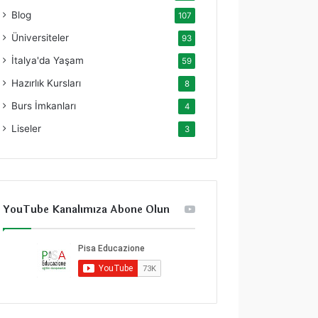
Blog
107
Üniversiteler
93
İtalya'da Yaşam
59
Hazırlık Kursları
8
Burs İmkanları
4
Liseler
3
YouTube Kanalımıza Abone Olun