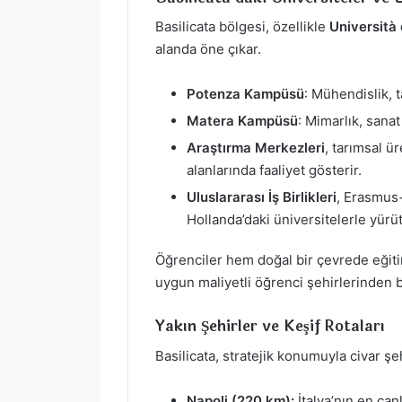
Basilicata bölgesi, özellikle
Università 
alanda öne çıkar.
Potenza Kampüsü
: Mühendislik, t
Matera Kampüsü
: Mimarlık, sanat
Araştırma Merkezleri
, tarımsal ü
alanlarında faaliyet gösterir.
Uluslararası İş Birlikleri
, Erasmus
Hollanda’daki üniversitelerle yürüt
Öğrenciler hem doğal bir çevrede eğiti
uygun maliyetli öğrenci şehirlerinden b
Yakın Şehirler ve Keşif Rotaları
Basilicata, stratejik konumuyla civar şehi
Napoli (220 km):
İtalya’nın en canl