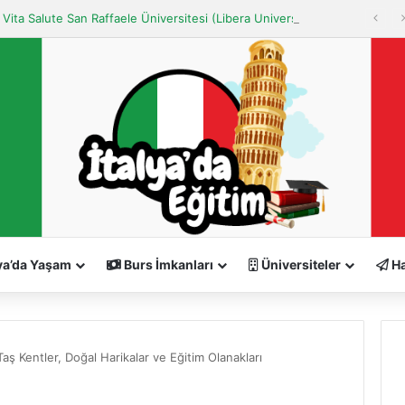
Milano Vita Salute San Raffaele Üniversitesi (Libera Università “Vita Salute S. Raffaele” MILANO)
ya’da Yaşam
Burs İmkanları
Üniversiteler
Ha
Taş Kentler, Doğal Harikalar ve Eğitim Olanakları