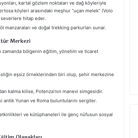
syonları, kartal gözlem noktaları ve dağ köyleriyle
ertosa köyleri arasındaki meşhur “uçan melek” (Volo
n severlere hitap eder.
göl manzaraları ve doğal trekking parkurları sunar.
ltür Merkezi
nı zamanda bölgenin eğitim, yönetim ve ticaret
liğin eşsiz örneklerinden biri olup, şehir merkezine
ldan kalma kilise, Potenza’nın manevi simgesidir.
i antik Yunan ve Roma buluntularını sergiler.
 etkinlikleri ve kütüphaneleri ile genç nüfusun sosyal
Eğitim Olanakları