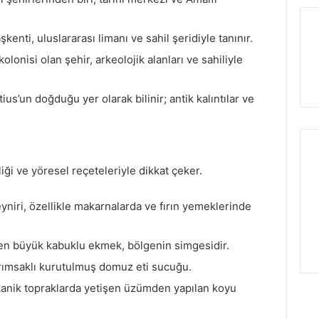
kenti, uluslararası limanı ve sahil şeridiyle tanınır.
lonisi olan şehir, arkeolojik alanları ve sahiliyle
ius’un doğduğu yer olarak bilinir; antik kalıntılar ve
liği ve yöresel reçeteleriyle dikkat çeker.
yniri, özellikle makarnalarda ve fırın yemeklerinde
işen büyük kabuklu ekmek, bölgenin simgesidir.
arımsaklı kurutulmuş domuz eti sucuğu.
kanik topraklarda yetişen üzümden yapılan koyu