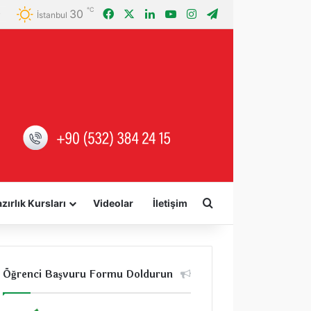
℃
30
Facebook
X
LinkedIn
YouTube
Instagram
Telegram
İstanbul
Arama yap ...
zırlık Kursları
Videolar
İletişim
Öğrenci Başvuru Formu Doldurun