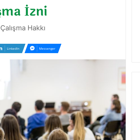
şma İzni
e Çalışma Hakkı
LinkedIn
Messenger