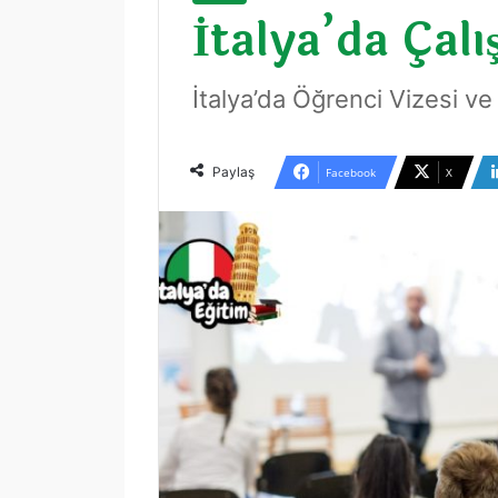
İtalya’da Çalı
İtalya’da Öğrenci Vizesi v
Paylaş
Facebook
X