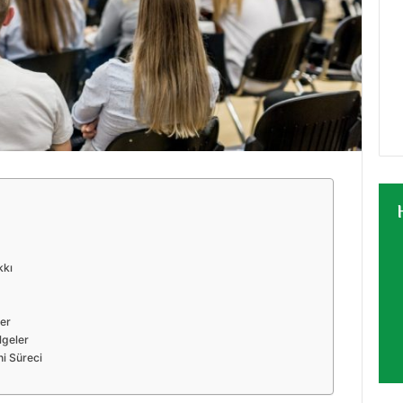
kkı
ler
lgeler
ni Süreci