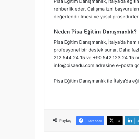
Pisa Eğitim Danışmanlık, İtalya’da eğit
rehberlik eder. Çalışma izni başvuruları
değerlendirilmesi ve yasal prosedürle
Neden Pisa Eğitim Danışmanlık?
Pisa Eğitim Danışmanlık, İtalya’da hem
profesyonel bir destek sunar. Daha fazl
212 544 24 15 ve +90 542 123 24 15 nu
info@pisaedu.com
adresine e-posta gö
Pisa Eğitim Danışmanlık ile İtalya’da e
Paylaş
Facebook
X
L