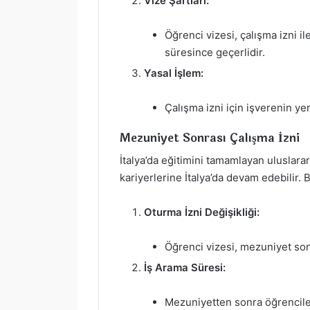
Vize Şartları:
Öğrenci vizesi, çalışma izni il
süresince geçerlidir.
Yasal İşlem:
Çalışma izni için işverenin ye
Mezuniyet Sonrası Çalışma İzni
İtalya’da eğitimini tamamlayan uluslara
kariyerlerine İtalya’da devam edebilir. 
Oturma İzni Değişikliği:
Öğrenci vizesi, mezuniyet sonr
İş Arama Süresi:
Mezuniyetten sonra öğrencilere