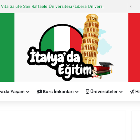
Milano Vita Salute San Raffaele Üniversitesi (Libera Università “Vita Salute S. Raffaele” MILANO)
ya’da Yaşam
Burs İmkanları
Üniversiteler
Ha