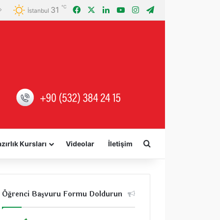
℃
31
Facebook
X
LinkedIn
YouTube
Instagram
Telegram
İstanbul
Arama yap ...
zırlık Kursları
Videolar
İletişim
Öğrenci Başvuru Formu Doldurun