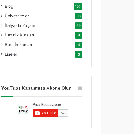
Blog
107
Üniversiteler
93
İtalya'da Yaşam
59
Hazırlık Kursları
8
Burs İmkanları
4
Liseler
3
YouTube Kanalımıza Abone Olun