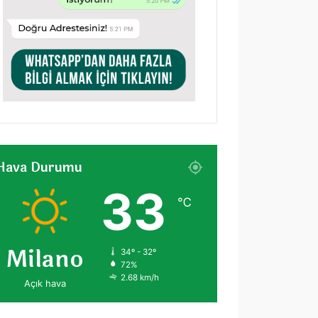
Hava Durumu
33
℃
Milano
34º - 32º
72%
2.68 km/h
Açık hava