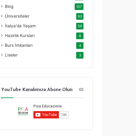
Blog
107
Üniversiteler
93
İtalya'da Yaşam
59
Hazırlık Kursları
8
Burs İmkanları
4
Liseler
3
YouTube Kanalımıza Abone Olun