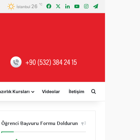
℃
26
Facebook
X
LinkedIn
YouTube
Instagram
Telegram
İstanbul
Arama yap ...
zırlık Kursları
Videolar
İletişim
Öğrenci Başvuru Formu Doldurun