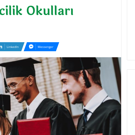
cilik Okulları
LinkedIn
Messenger