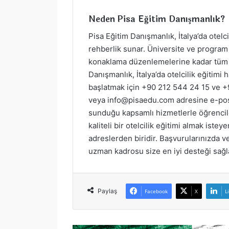
Neden Pisa Eğitim Danışmanlık?
Pisa Eğitim Danışmanlık, İtalya’da otel
rehberlik sunar. Üniversite ve program
konaklama düzenlemelerine kadar tüm s
Danışmanlık, İtalya’da otelcilik eğitimi
başlatmak için +90 212 544 24 15 ve +
veya
info@pisaedu.com
adresine e-pos
sunduğu kapsamlı hizmetlerle öğrenciler
kaliteli bir otelcilik eğitimi almak ist
adreslerden biridir. Başvurularınızda v
uzman kadrosu size en iyi desteği sağl
Paylaş
Facebook
X
L