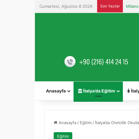
Cumartesi, Ağustos 8 2026
Son Yazılar
Anasayfa
İtalya’da Eğitim
İtal
Anasayfa
/
Eğitim
/
İtalya’da Otelcilik Okulla
Eğitim