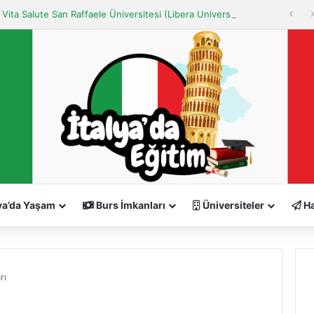
Milano Vita Salute San Raffaele Üniversitesi (Libera Università “Vita Salute S. Raffaele” MILANO)
ya’da Yaşam
Burs İmkanları
Üniversiteler
Ha
rı