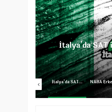
S
kumak
NABA Erk
İtalya’da Edebiyat Okulları
İtalya’da SAT ile Üniversite Okumak
NABA Erken Kayıt İndirimi