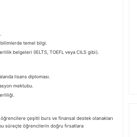
.
bilimlerde temel bilgi.
terlilik belgeleri (IELTS, TOEFL veya CILS gibi).
r alanda lisans diploması.
vasyon mektubu.
rliliği.
sı öğrencilere çeşitli burs ve finansal destek olanakları
u süreçte öğrencilerin doğru fırsatlara