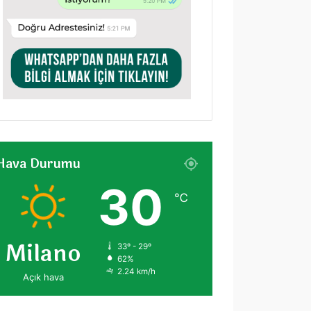
Hava Durumu
30
℃
Milano
33º - 29º
62%
2.24 km/h
Açık hava