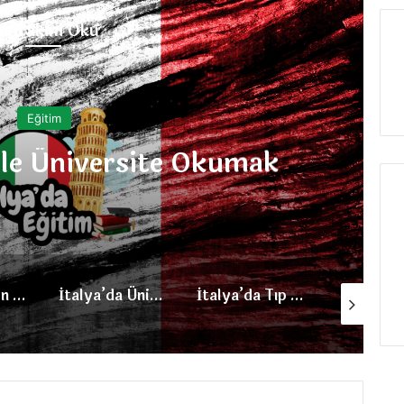
onrakini Oku
Eğitim
en Kayıt İndirimi
İtalya’da Üniversite Eğitimi
İtalya’da Tıp Eğitimi
İtalya’da Fizik Okulları