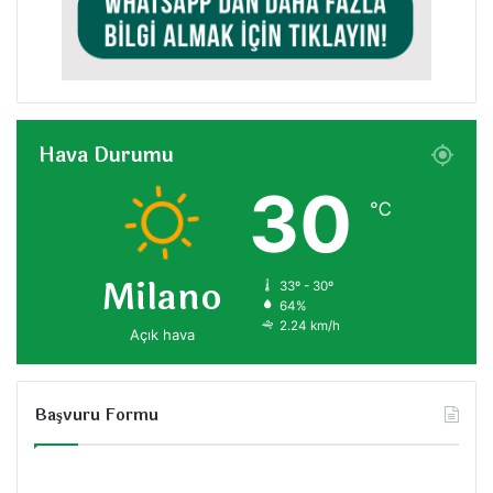
Hava Durumu
30
℃
Milano
33º - 30º
64%
2.24 km/h
Açık hava
Başvuru Formu