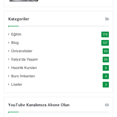
Kategoriler
Eğitim
176
Blog
107
Üniversiteler
93
İtalya'da Yaşam
59
Hazırlık Kursları
8
Burs İmkanları
4
Liseler
3
YouTube Kanalımıza Abone Olun