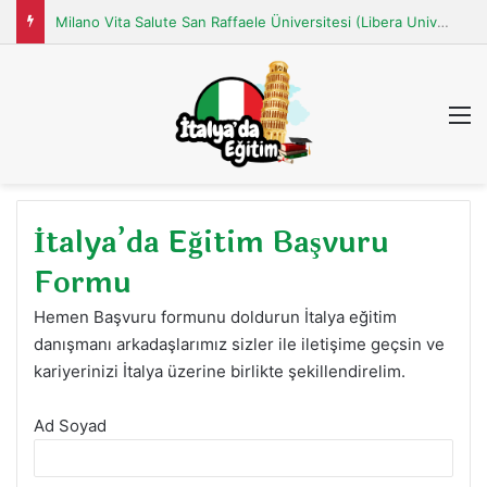
Milano Vita Salute San Raffaele Üniversitesi (Libera Università “Vita Salute S. Raffaele” MILANO)
M
İtalya’da Eğitim Başvuru
Formu
Hemen Başvuru formunu doldurun İtalya eğitim
danışmanı arkadaşlarımız sizler ile iletişime geçsin ve
kariyerinizi İtalya üzerine birlikte şekillendirelim.
Ad Soyad